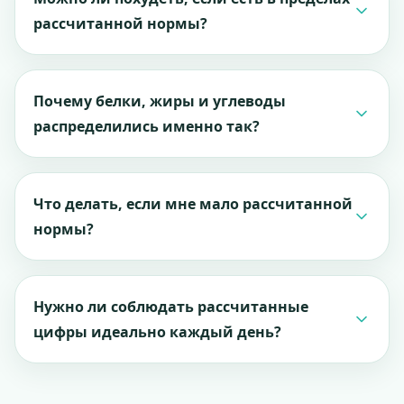
логику расчёта. Иногда ожидания просто
рассчитанной нормы?
основаны на завышенных привычных цифрах.
Если расчёт сделан под похудение и вы
действительно держитесь этого ориентира на
Почему белки, жиры и углеводы
дистанции, снижение веса обычно возможно. Но
распределились именно так?
важны не только цифры на экране, а реальная
последовательность в повседневном питании.
Распределение зависит от цели, уровня
активности и базовых безопасных ориентиров.
Что делать, если мне мало рассчитанной
Калориум старается подбирать БЖУ не только
нормы?
формально, но и практично для повседневного
питания.
Сильный постоянный голод — повод не терпеть
молча, а пересмотреть ориентир. Иногда
Нужно ли соблюдать рассчитанные
помогает небольшая корректировка
цифры идеально каждый день?
калорийности, особенно если вы активны или
тяжело переносите дефицит.
Нет. Намного важнее общий курс на дистанции,
чем попытка каждый день попасть в число без